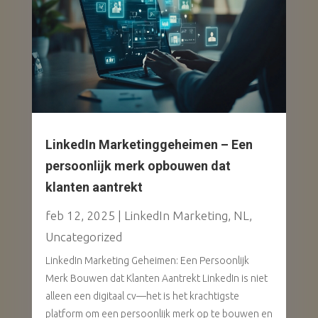
LinkedIn Marketinggeheimen – Een
persoonlijk merk opbouwen dat
klanten aantrekt
feb 12, 2025
|
LinkedIn Marketing
,
NL
,
Uncategorized
LinkedIn Marketing Geheimen: Een Persoonlijk
Merk Bouwen dat Klanten Aantrekt LinkedIn is niet
alleen een digitaal cv—het is het krachtigste
platform om een persoonlijk merk op te bouwen en